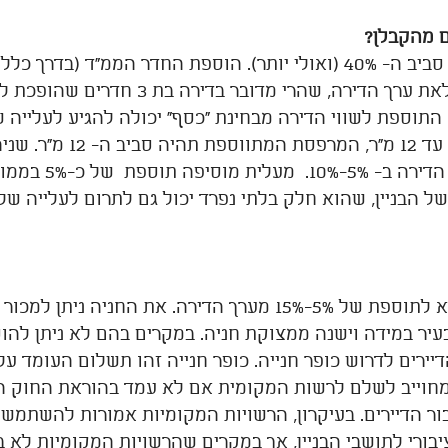
ם מהקבלן?
ערך הדירה יעלה סביב ה- 40% (ואולי יותר). הוספת החדר הממ"ד (בדר
וספת לשווי הדירה מבחינת "כסף" יכולה להגיע לעלייה של  20% ואף י
חדר הממ"ד יהיה עד 12 מ"ר, המרפס
פה תוספת  של כ-5% בממוצע.
חניה יכולה להביא לתוספת של 5%-15% מערך הדירה. את החניה נית
יר במידה וישנה ממצוקת חניה. במקרים בהם לא ניתן להוס
מחוייב לשלם לרשות המקומית אם לא עמד בהוראת החוק המ
ור הדיירים. בעיקרון, הרשויות המקומיות אמורות להשתמש 
ציבורי לתושבי הבניין, אך במקרים שהרשויות המקומיות לא בונ