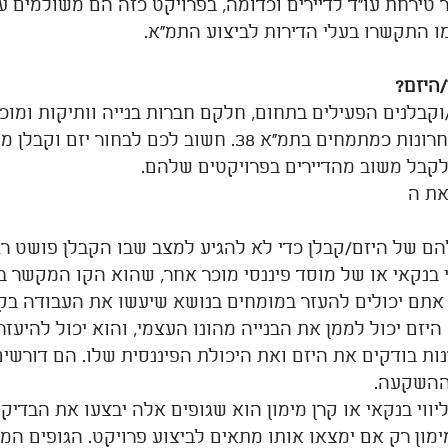
טירחת עו"ד לדיירים וכדומה, בפרויקט כזה הם משולמים ע"י
 התקשרו בעלי הדירות לביצוע התמ"א.
היזם?
וקבלנים הפעילים בתחום, חלקם חברות בנייה וותיקות ומוכ
שקמו בשנים האחרונות כמתמחים בתמ"א 38. חשוב לכם לבח
לקבל משוב מהדיירים בפרויקטים שלהם. 
את ה
הם של היזם/קבלן כדי לא להגיע למצב שבו הקבלן פושט ר
 בנקאי או של מוסד פיננסי מוכר אחר, שהוא הקו המקשר ב
 אתם יכולים להעזר במומחים בנושא שיעשו את העבודה בקפ
היזם יכול לממן את הבנייה מהונו העצמי, והוא יכול להיעזר ב
ות בודקים את היזם ואת היכולת הפיננסית שלו. הם דורשים
ליווי בנקאי או קרן מימון הוא שגופים אלה יבצעו את הבדיק
מימון רק אם ימצאו אותו מתאים לביצוע פרויקט. הגופים המ