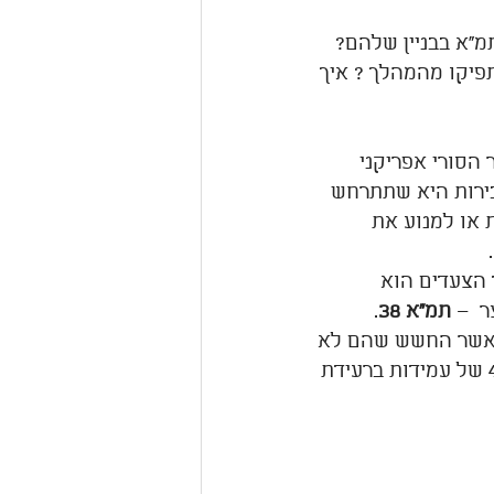
"א בבניין שלהם? 
יקו מהמהלך ? איך 
הסורי אפריקני 
בירות היא שתתרחש 
 או למנוע את 
 הצעדים הוא 
תמ"א 38
. 
ים הישנים כאשר החשש שהם לא 
יעמדו ברעידת אדמה חזקה ויקרסו. מבנים שאינם עומדים בתקן הישראלי 413 של עמידות ברעידת 