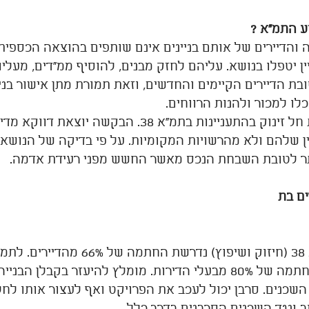
ע התמ"א ?
והדיירים של אותם בניינים אינם שותפים בהוצאה הכספית
יין יטפלו בנושא. עליהם לחזק מבנים, להוסיף ממ"דים, מעליו
ובת הדיירים הקיימים והחדשים, וזאת תמורת מתן אישור בניי
וכלו למכור ולהנות הרווחים. 
בשנים האחרונות חל זינוק בהתעניינות בתמ"א 38. הבקשה
ן שלהם ולא מהרשויות המקומיות. על פי בדיקה של הנושא ע
ר לטובת השבחת הנכס מאשר החשש מפני רעידת אדמה.
ים בת
ובנייה) נדרשת החתמה של 80% מבעלי הדירות. מומלץ להיעזר בקבלן 
שכנים. סרבן יכול לעכב את הפרויקט ואף לעצור אותו לחל
ב ונגד השכנים הסרבנים בדרך כלל.