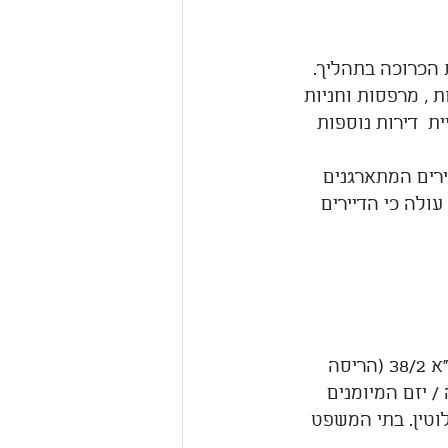
 הכרוכה בתהליך.
ת , מרפסות וחניות 
ת  דירות נוספות 
 יוצאת דווקא מדיירים המתארגנים 
ולה כי הדיירים 
כשמדובר בתמ"א 38 (חיזוק ושיפוץ) נדרשת החתמה של 66% מהדיירים. לתמ"א 38/2 (הריסה 
הבנייה / יזם המיומנים 
וטין. בתי המשפט 