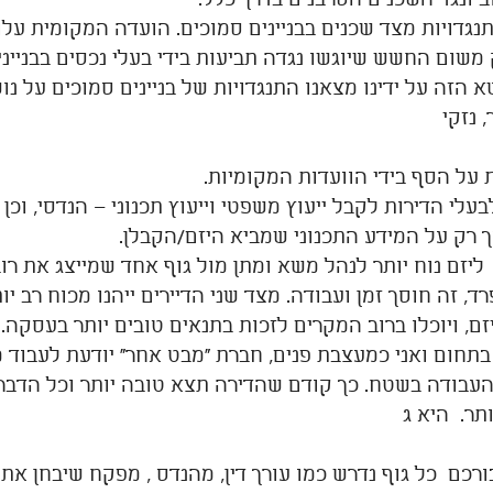
גדויות מצד שכנים בבניינים סמוכים. הועדה המקומית על
 משום החשש שיוגשו נגדה תביעות בידי בעלי נכסים בבנייני
 הזה על ידינו מצאנו התנגדויות של בניינים סמוכים על נו
 נזקי 
ת על הסף בידי הוועדות המקומיות.
עלי הדירות לקבל ייעוץ משפטי וייעוץ תכנוני – הנדסי, וכן 
רק על המידע התכנוני שמביא היזם/הקבלן.
  ליזם נוח יותר לנהל משא ומתן מול גוף אחד שמייצג את רו
ד, זה חוסך זמן ועבודה. מצד שני הדיירים ייהנו מכוח רב יו
זם, ויוכלו ברוב המקרים לזכות בתנאים טובים יותר בעסקה. 
חום ואני כמעצבת פנים, חברת "מבט אחר" יודעת לעבוד מו
עבודה בשטח. כך קודם שהדירה תצא טובה יותר וכל הדבר
ר.  היא ג
רכם  כל גוף נדרש כמו עורך דין, מהנדס , מפקח שיבחן את 