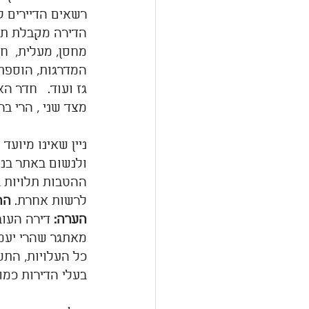
רשאים הדיירים ל
מחסן, מעלית,  חנ
המדרגות, הוספת 
גז ועוד.   חדר 
מצד שני , הרי ברו
ניין שאינו מיועד
ולנשום באתר בניי
ההטבות תלויות ב
לרשות אחרת. 
הה
הערה: 
מאתגר שהרי יעמוד על  15%-20% מתחת למחיר 
כל העלויות, התש
בעלי הדירות כמו