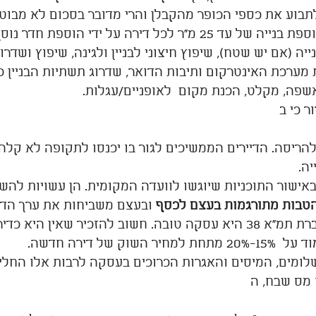
תבוע את כספי הכופר מהקבלן והרי מדובר בסכום לא מבוטל
הדירה מקבלת תוספת בנייה של עד 25 מ"ר לכל דירה על ידי הו
ייה (אם יש שטח), שיפוץ חיצוני לבניין ולגינה, שיפוץ ושדרוג
מערכת האינטרקום ותיבות הדואר, שדרוג תשתיות הבניין כמו
האשפה, מקלט, הכנת מקום  לאופניים/עגלות.
ר כי ב
 להריסה. הדיירים הממשיכים לגור בו יכנסו לתקופה לא קלה
ה.
אישור התוכניות שיוגשו לוועדה המקומית. הן עשויות לה
טבות מתורגמות בעצם לכסף
 ובעצם משביחות את ערך הדי
דירה העוברת תמ"א 38 היא עסקה טובה. חשוב להזכיר שאין ה
השוק של דירה חדשה.
לומים, המיסים והאגרות הכרוכים בעסקה לרבות אלו החלים
 מס שבח, ה