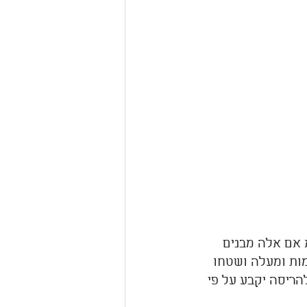
ם שההיתר לבנייתם הוצא לפני ה-1 בינואר 1980, אלא אם אלה מבנים 
מות ומעלה ושטחו 
ור להריסה יקבע על פי 