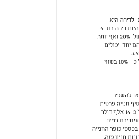
ך כלל)  לדירה היא 
משמעותית בהעלאת ערך הדירה, שהרי מדובר בדירה בת 3 חדרים שהופכת להיות דירה בת  4 
ותר.
ת המתווספת תהיה סביב ה- 12 מ"ר. שניהם יחד  יכולים 
השיפוץ החיצוני של הבניין, שהוא חלק בלתי נפרד יכול גם לתרום לעלייה של כ-  10% בשווי 
ן למכור או להשכיר 
יף חנייה פרטית 
מקורה, רשאים הדיירים לדרוש כופר חנייה. כופר חנייה זהו תשלום העומד על כ-14 אלף דולר 
חייבת בניית 
בכספי כופר החנייה 
ות חניון כזה, 