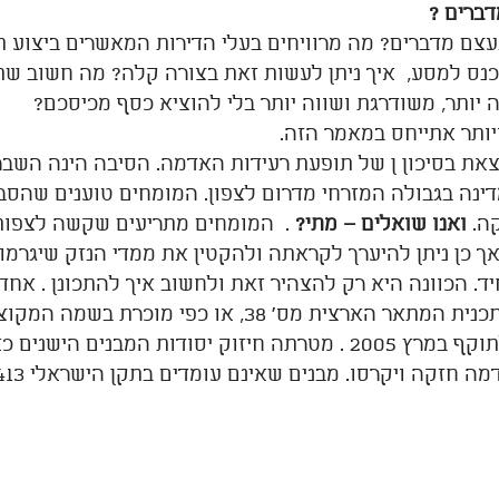
דברים ?
צם מדברים? מה מרוויחים בעלי הדירות המאשרים ביצוע תמ
ס למסע,  איך ניתן לעשות זאת בצורה קלה? מה חשוב שתפ
ה יותר, משודרגת ושווה יותר בלי להוציא כסף מכיסכם?
ותר אתייחס במאמר הזה.
את בסיכון ן של תופעת רעידות האדמה. הסיבה הינה השבר 
ינה בגבולה המזרחי מדרום לצפון. המומחים טוענים שהס
ה. 
ואנו שואלים – מתי?
 .  המומחים מתריעים שקשה לצפות
ך כן ניתן להיערך לקראתה ולהקטין את ממדי הנזק שיגרמו.
יד. הכוונה היא רק להצהיר זאת ולחשוב איך להתכונן . אחד
ארצית מס' 38, או כפי מוכרת בשמה המקוצר  – 
התכנית נכנסה לתוקף במרץ 2005 . מטרתה חיזוק יסודות המבנ