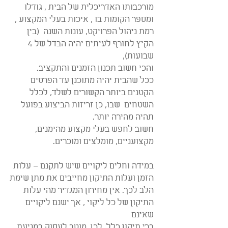
מורכבותו האדריכלית של הבית , גודלו 
ומספר הקומות בו , איכות בעלי המקצוע ,
רמת ניהול הפרויקט, עונות השנה  (בין 
הקיץ לחורף לעיתים יהיה הבדל של 4 
שבועות),
והכי חשוב תכנון הזמנים והתקציב.
ככל שהבית יהיה מתוכנן עד הפרטים 
הקטנים ביותר הקשורים לשלד, לכלל 
השטחים  שבו, כן זריזות הביצוע בפועל 
תהיה מהירה יותר.
חשוב לחפש בעלי מקצוע מהימנים, 
מקצועניים, מומלצים ומוכרים.
במידה וחלים ליקויים שיש לתקנם – עלות 
הזמן ועלות התיקון מחייבים את מתן שימת
הלב לכך. אין מחירון המגדיר מהי עלות 
התיקון של כל ליקוי , אך ישנם ליקויים 
שאינם
ברי תיקון כלל. לכן, מוטב לעסוק במניעת 