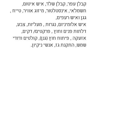
קבלן עפר, קבלן שלד, איש איטום, 
חשמלאי, אינסטלטור, מיזוג אוויר, טייח , 
גגן ואיש רעפים, 
איש אלומיניום, נגרות , מעליות, צבע, 
דלתות פנים וחוץ , פרקטים/ דקים,  
אזעקה , פיתוח חוץ (גנן), קולטים ודודי 
שמש, התקנת גז, אנשי ניקיון.
אתם חולמים - אני מעצבת
עד כמה בוער בכם לבחון את הבית שלכם 
? 
לשאלות ותיאום פגישה 
הכנסו ללינק המצורף,  ענו בנקודה הנוגעת 
בכם ומשם נתקדם -    
https://krimerdigital.ravpage.co.il/anatfri
edman
ענת פרידמן - מבט אחר - תכנון ועיצוב 