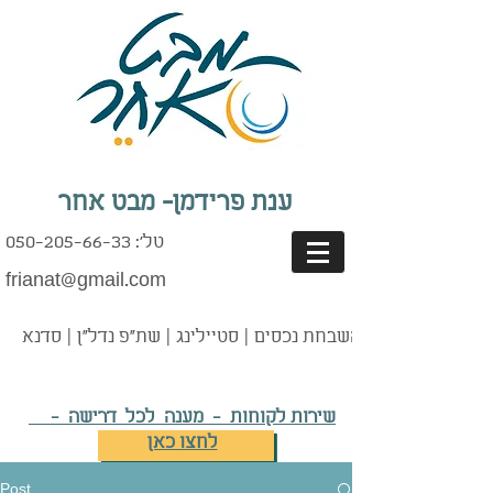
ענת פרידמן- מבט אחר
טל': 050-205-66-33
frianat@gmail.com
נים | אדריכלות | השבחת נכסים | סטיילינג | שת"פ נדל"ן | סדנא
שירות לקוחות - מענה לכל דרישה -
לחצו כאן
Post