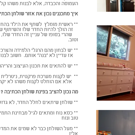
העמוסה והכבדה, אלא לבנות משהו קל , 
איך מתכננים נכון את אזור שולחן הכתיב
** ראשית מומלץ לשתף את הילד בהחלטו
זה הולך להיות החדר שלו והשיתוף של
שהרי בסופו של עניין זה החדר שלו, וחש
וטוב.
** יש לבחון מהם הרגלי הלמידה והצרכ
אז עדיין לא "בנה" אותם. חשוב לבנו
** יש להתאים את תכנון העיצוב והריהו
** יש לקנות מערכת פרקטית, ניטרלית ש
אלא אם הוחלט לקנות משהו לא יקר ש
מה נכון להציב בפינת שולחן הכתיבה ?
** שולחן שיתאים לחלל החדר, לא גדול
** כסא נוח ומתאים לגיל מבחינת התמי
טוב ונוח
** מעל השולחן כבר לא שמים את המדפ
אליו