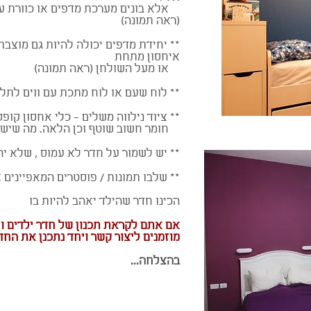
אלא בונים מערכת מדפים או כוורת עם
(ראה תמונה)
** יחידת מדפים יכולה להיות גם מוצבת
איחסון מתחת
או מעל השולחן (ראה תמונה)
** לוח שעם או לוח מתכת עם ווים לתלי
** ציוד נילווה משלים - כלי אחסון קופס
חומר חשוב שוטף וכן הלאה. מה שישמ
** יש לשמור על חדר לא עמוס , שלא יה
** שלבו תמונות / פוסטרים המאפיינים 
הכינו חדר שהילד יאהב להיות בו
אם אתם לקראת תכנון של חדר ילדים ו
מוזמנים ליצור קשר ויחד נתכנן את הח
בהצלחה...