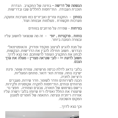
הגשמה של דרישה -
בחינה של התקציב. הגדרת
תוכנית העבודה. התייחסות לחללים שבו ובדרישות.
בטחון
- התקנת עזרים ואביזרים כמו מערכות אזעקה,
מערכות תקשורת , מצלמות אבטחה ועוד.
בטיחות
- שמירה על מרחבים בטוחים
נוחות , פרקטיות , יופי
- זה מה שנשאר לחשוב עליו
ובצורה הטובה ביותר.
על מנת להגיע לעיצוב מוקפד ומדויק והאופטימאלי
הנדרש , חשוב תחילה להבין את הדרישות, הבקשות,
לבחון את התקציב העומד לרשותכם, ואז נצא לדרך.
חשוב לדעת !!! - לובי שנראה מצויין - מעלה את ערך
הנכס.
בלובי נדאג לדלת כניסה מרשימה, עמדת שומר, פינת
ישיבה נוחה, עמדת תאי דואר, מתחם המעליות,
היציאה לחניה,
הכנה לשירותים וחדר לשומר, חדר שירות, מעברים
מרווחים ונוחים, התייחסות לתקרה אקוסטית ולקירות.
ניישם בשימוש של תאורה, צבעים וצמחיה, חפצי נוי
שיעטרו את החלל ואפילו ריח שיופץ בלובי וישרה עליו
אווירה ריחנית ונעימה. התאמה של חומרים לסגנון
המקום והשכונה.
וכך נצא לדרך...