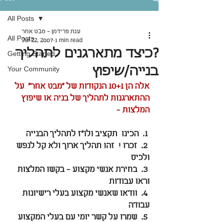
All Posts
ענת פרידמן - מבט אחר
All Posts
Jul 22, 2007
1 min read
?כיצד מתארגנים לתהליך
Getting Started
בנייה/שיפוץ
Your Community
אלה הן 10+1 הנקודות של "מבט אחר"  על 
ההתארגנות לתהליך של בניה או שיפוץ
המלצות - 
 1.  הכינו  תקציב ולו"ז לתהליך הבנייה
 2.  זכרו !  זהו תהליך ארוך ולא קל לנפש 
ולכיס
 3.  בחירת אנשי מקצוע - בקשו המלצות 
וראו עבודות
 4.  וודאו שאנשי מקצוע בעלי רישיונות 
עבודה
 5.  שמרו על קשר יומי עם בעלי המקצוע