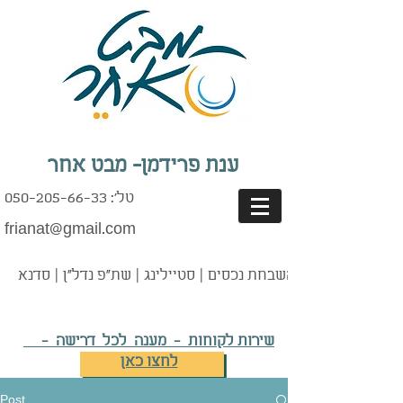
ענת פרידמן- מבט אחר
טל': 050-205-66-33
frianat@gmail.com
נים | אדריכלות | השבחת נכסים | סטיילינג | שת"פ נדל"ן | סדנא
שירות לקוחות - מענה לכל דרישה -
לחצו כאן
Post